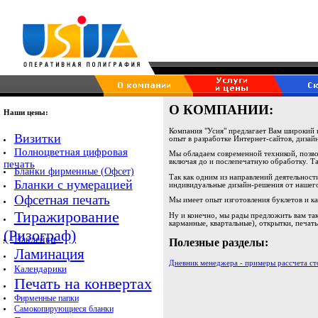
О КОМПАНИИ:
Наши цены:
Компания "Усия" предлагает Вам широкий
Визитки
опыт в разработке Интернет-сайтов, дизай
Полноцветная цифровая
Мы обладаем современной техникой, позво
включая до и послепечатную обработку. Так
печать
Бланки фирменные (Офсет)
Так как одним из направлений деятельнос
Бланки с нумерацией
индивидуальные дизайн-решения от нашег
Офсетная печать
Мы имеет опыт изготовления буклетов и ка
Тиражирование
Ну и конечно, мы рады предложить вам так
карманные, квартальные), открытки, печат
(Ризограф)
Наклейки
Полезные разделы:
Ламинация
Дневник менеджера - примеры рассчета с
Календарики
Печать на конвертах
Фирменные папки
Самокопирующиеся бланки