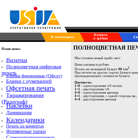
ПОЛНОЦВЕТНАЯ ПЕ
Наши цены:
Мы готовим новый прайс-лист
Визитки
Цены указаны в рублях.
Полноцветная цифровая
2
Печать на мелованой бумаге
90 г/м
.
печать
При печати на других сортах бумаги цена
Бланки фирменные (Офсет)
пропорционально стоимости бумаги.
Бланки с нумерацией
Цветность:
Офсетная печать
1+0
- односторонняя ч/б печать
1+1
- двусторонняя ч/б
4+0
- односторонняя цветная
Тиражирование
4+1
- двусторонняя, с одной стороны цв.,
4+4
- двусторонняя цветная
(Ризограф)
Наклейки
Ламинация
Календарики
Печать на конвертах
Фирменные папки
Самокопирующиеся